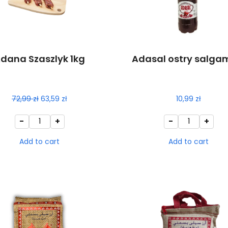
dana Szaszlyk 1kg
Adasal ostry salgam 
72,99
zł
63,59
zł
10,99
zł
-
+
-
+
Add to cart
Add to cart