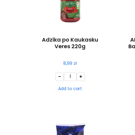
Adzika po Kaukasku
A
Veres 220g
Ba
8,99
zł
-
+
Add to cart