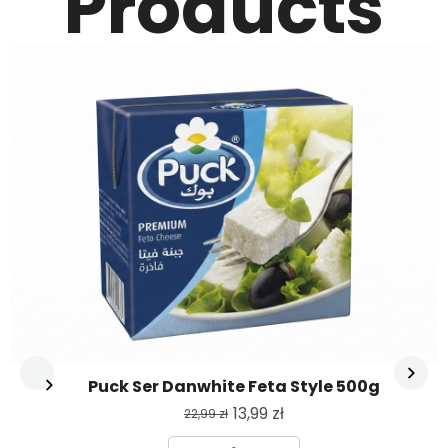
Products
Puck Ser Danwhite Feta Style 500g
13,99
zł
22,99
zł