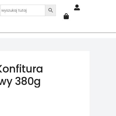
Konfitura
wy 380g