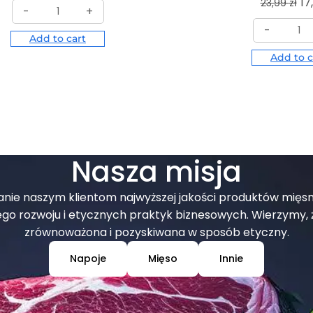
17
23,99
zł
-
+
-
Add to cart
Add to c
Nasza misja
czanie naszym klientom najwyższej jakości produktów mięs
rozwoju i etycznych praktyk biznesowych. Wierzymy, ż
zrównoważona i pozyskiwana w sposób etyczny.
Napoje
Mięso
Innie