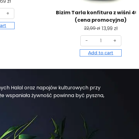
,69
zł
Bizim Tarla konfitura z wiśni 4
+
(cena promocyjna)
art
13,99
zł
22,99
zł
-
+
Add to cart
nych Halal oraz napojów kulturowych przy
e wspaniała żywność powinna być pyszna,