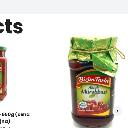
cts
o 650g (cena
jna)