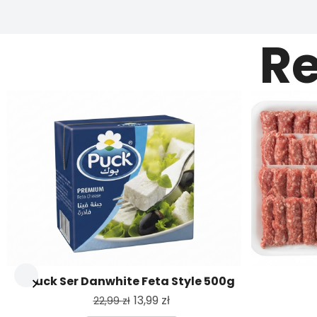
Re
Puck Ser Danwhite Feta Style 500g
13,99
zł
22,99
zł