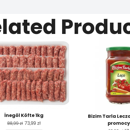
lated Produ
İnegöl Köfte 1kg
Bizim Tarla Lecz
73,99
zł
promocy
88,99
zł