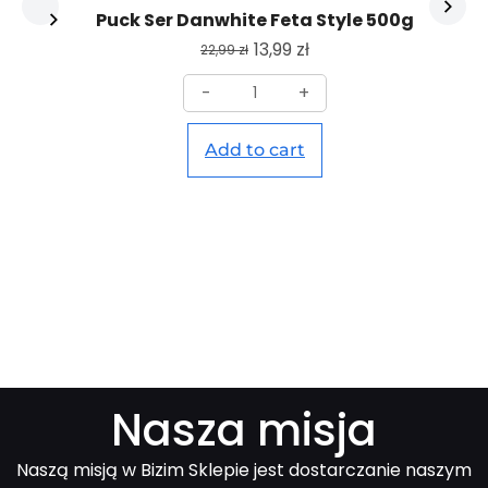
Puck Ser Danwhite Feta Style 500g
13,99
zł
22,99
zł
-
+
Add to cart
Nasza misja
Naszą misją w Bizim Sklepie jest dostarczanie naszym