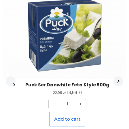
Puck Ser Danwhite Feta Style 500g
13,99
zł
22,99
zł
-
+
Add to cart