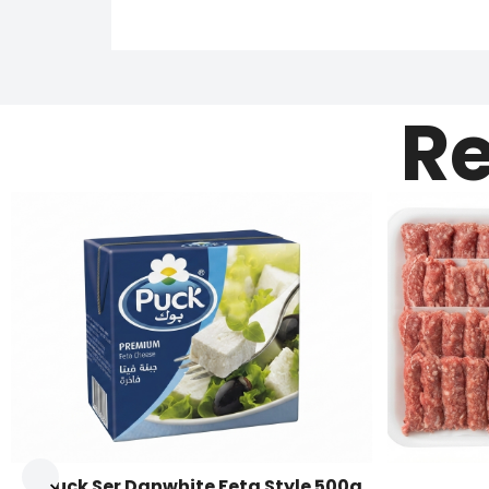
Re
Puck Ser Danwhite Feta Style 500g