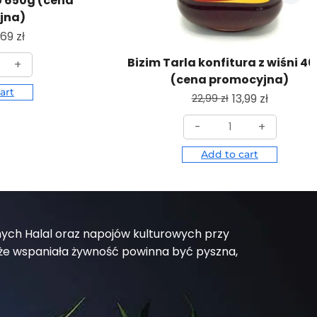
o 650g (cena
jna)
,69
zł
Bizim Tarla konfitura z wiśni 4
+
(cena promocyjna)
art
13,99
zł
22,99
zł
-
+
Add to cart
nych Halal oraz napojów kulturowych przy
e wspaniała żywność powinna być pyszna,