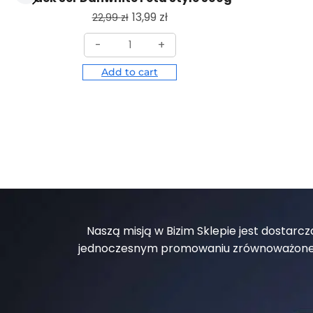
13,99
zł
22,99
zł
-
+
Add to cart
Naszą misją w Bizim Sklepie jest dostar
jednoczesnym promowaniu zrównoważonego 