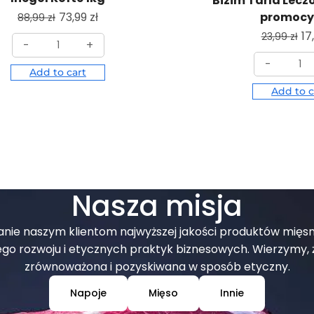
Bizim Tarla Lecz
73,99
zł
promocy
88,99
zł
17
23,99
zł
-
+
-
Add to cart
Add to c
Nasza misja
czanie naszym klientom najwyższej jakości produktów mięs
rozwoju i etycznych praktyk biznesowych. Wierzymy, ż
zrównoważona i pozyskiwana w sposób etyczny.
Napoje
Mięso
Innie