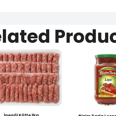
lated Produ
İnegöl Köfte 1kg