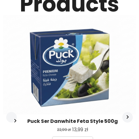
Products
Puck Ser Danwhite Feta Style 500g
13,99
zł
22,99
zł