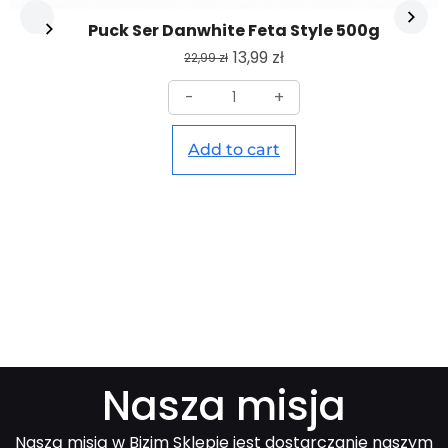
Puck Ser Danwhite Feta Style 500g
13,99
zł
22,99
zł
-
+
Add to cart
Nasza misja
Naszą misją w Bizim Sklepie jest dostarczanie naszym