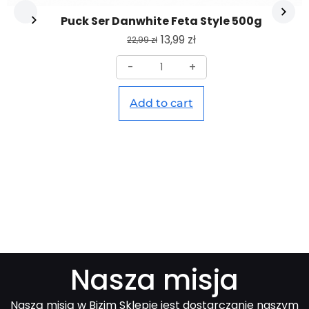
Puck Ser Danwhite Feta Style 500g
13,99
zł
22,99
zł
-
+
Add to cart
Nasza misja
Naszą misją w Bizim Sklepie jest dostarczanie naszym