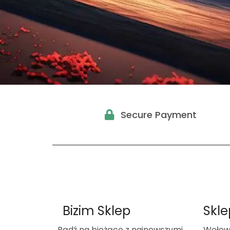
Secure Payment
Bizim Sklep
Skle
Bądź na bieżąco z najnowszymi
Wołow