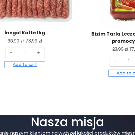
İnegöl Köfte 1kg
Bizim Tarla Lecz
73,99
zł
promocy
88,99
zł
17
23,99
zł
-
+
-
Add to cart
Add to c
Nasza misja
czanie naszym klientom najwyższej jakości produktów mięs