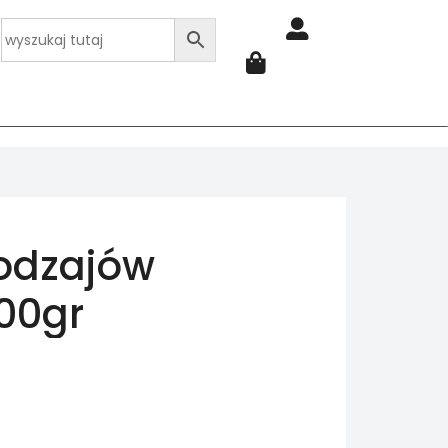
odzajów
00gr