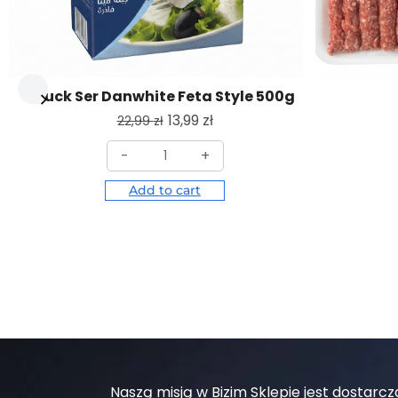
Puck Ser Danwhite Feta Style 500g
13,99
zł
22,99
zł
-
+
Add to cart
Naszą misją w Bizim Sklepie jest dostar