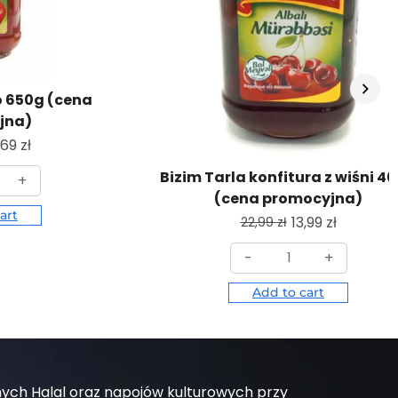
o 650g (cena
jna)
,69
zł
Bizim Tarla konfitura z wiśni 4
+
(cena promocyjna)
art
13,99
zł
22,99
zł
-
+
Add to cart
nych Halal oraz napojów kulturowych przy