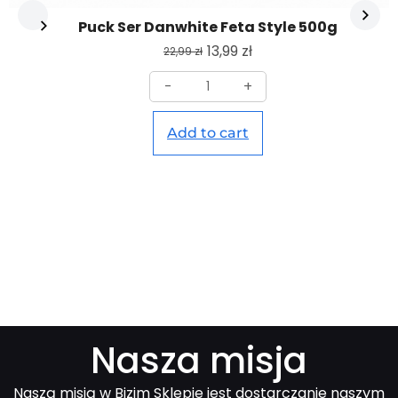
Puck Ser Danwhite Feta Style 500g
13,99
zł
22,99
zł
-
+
Add to cart
Nasza misja
Naszą misją w Bizim Sklepie jest dostarczanie naszym