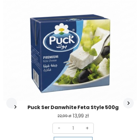
Puck Ser Danwhite Feta Style 500g
13,99
zł
22,99
zł
-
+