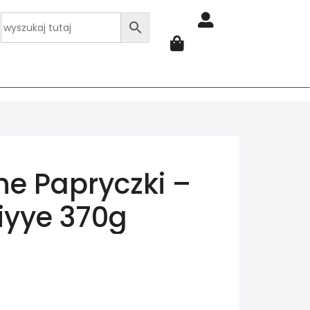
e Papryczki –
riyye 370g