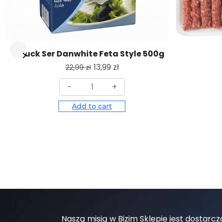
Puck Ser Danwhite Feta Style 500g
13,99
zł
22,99
zł
-
+
Add to cart
Naszą misją w Bizim Sklepie jest dostar