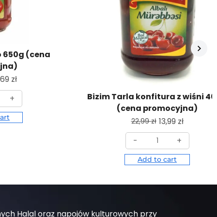
o 650g (cena
jna)
,69
zł
Bizim Tarla konfitura z wiśni 4
+
(cena promocyjna)
art
13,99
zł
22,99
zł
-
+
Add to cart
nych Halal oraz napojów kulturowych przy