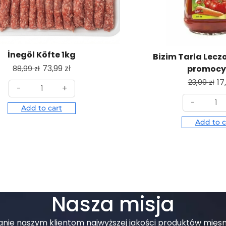
İnegöl Köfte 1kg
Bizim Tarla Lecz
73,99
zł
promocy
88,99
zł
17
23,99
zł
-
+
-
Add to cart
Add to c
Nasza misja
czanie naszym klientom najwyższej jakości produktów mięs