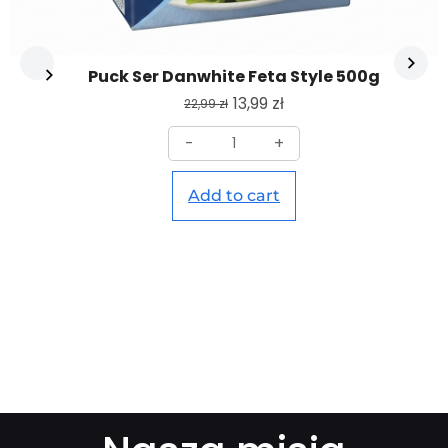
Puck Ser Danwhite Feta Style 500g
13,99
zł
22,99
zł
-
+
Add to cart